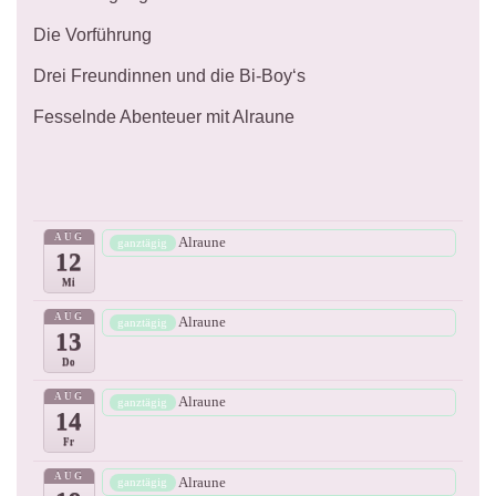
Die Vorführung
Drei Freundinnen und die Bi-Boy‘s
Fesselnde Abenteuer mit Alraune
AUG
Alraune
ganztägig
12
Mi
AUG
Alraune
ganztägig
13
Do
AUG
Alraune
ganztägig
14
Fr
AUG
Alraune
ganztägig