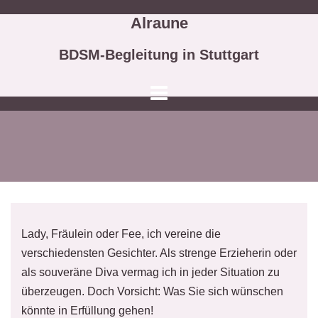
Springe
Alraune
zum
Inhalt
BDSM-Begleitung in Stuttgart
Willkommen in
meiner Welt
Lady, Fräulein oder Fee, ich vereine die
Schauen Sie sich um!
verschiedensten Gesichter. Als strenge Erzieherin oder
als souveräne Diva vermag ich in jeder Situation zu
EINGANG
überzeugen. Doch Vorsicht: Was Sie sich wünschen
könnte in Erfüllung gehen!