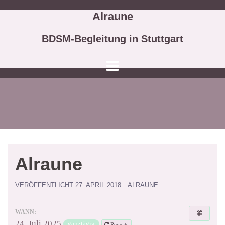
Springe
Alraune
zum
Inhalt
BDSM-Begleitung in Stuttgart
Alraune
VERÖFFENTLICHT
27. APRIL 2018
ALRAUNE
WANN:
24. Juli 2025
ganztägig
Repeats