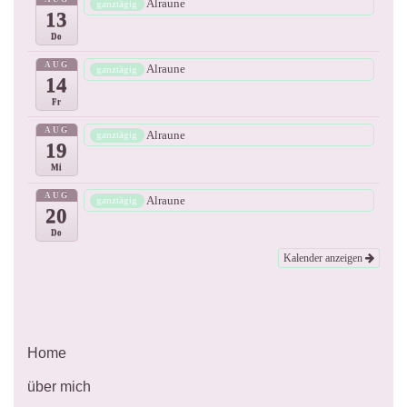
Alraune
ganztägig
13
Do
AUG
Alraune
ganztägig
14
Fr
AUG
Alraune
ganztägig
19
Mi
AUG
Alraune
ganztägig
20
Do
Kalender anzeigen
Home
über mich