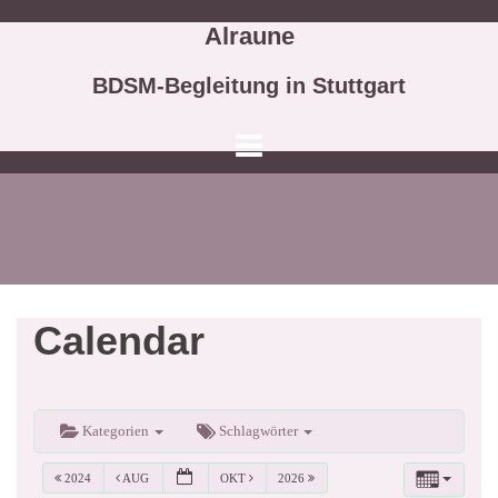
Springe
Alraune
zum
Inhalt
BDSM-Begleitung in Stuttgart
Calendar
Kategorien
Schlagwörter
2024
AUG
OKT
2026