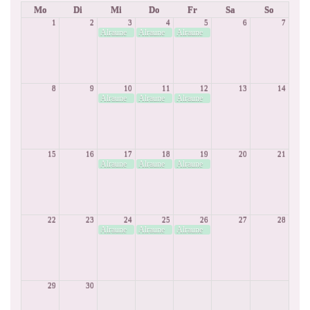
Mo
Di
Mi
Do
Fr
Sa
So
1
2
3
4
5
6
7
Alraune
Alraune
Alraune
8
9
10
11
12
13
14
Alraune
Alraune
Alraune
15
16
17
18
19
20
21
Alraune
Alraune
Alraune
22
23
24
25
26
27
28
Alraune
Alraune
Alraune
29
30