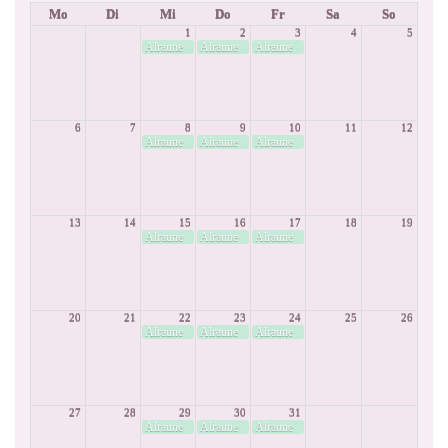
Mo
Di
Mi
Do
Fr
Sa
So
1
2
3
4
5
Alraune
Alraune
Alraune
6
7
8
9
10
11
12
Alraune
Alraune
Alraune
13
14
15
16
17
18
19
Alraune
Alraune
Alraune
20
21
22
23
24
25
26
Alraune
Alraune
Alraune
27
28
29
30
31
Alraune
Alraune
Alraune