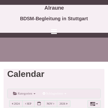
Springe
Alraune
zum
Inhalt
BDSM-Begleitung in Stuttgart
Calendar
Kategorien
Schlagwörter
2024
SEP
NOV
2026