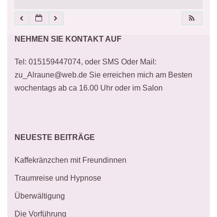
21:00
NEHMEN SIE KONTAKT AUF
22:00
Tel: 015159447074, oder SMS Oder Mail:
23:00
zu_Alraune@web.de Sie erreichen mich am Besten
wochentags ab ca 16.00 Uhr oder im Salon
NEUESTE BEITRÄGE
Kaffekränzchen mit Freundinnen
Traumreise und Hypnose
Überwältigung
Die Vorführung