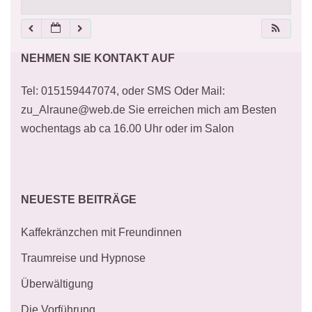
21:00
NEHMEN SIE KONTAKT AUF
22:00
Tel: 015159447074, oder SMS Oder Mail:
23:00
zu_Alraune@web.de Sie erreichen mich am Besten
wochentags ab ca 16.00 Uhr oder im Salon
NEUESTE BEITRÄGE
Kaffekränzchen mit Freundinnen
Traumreise und Hypnose
Überwältigung
Die Vorführung