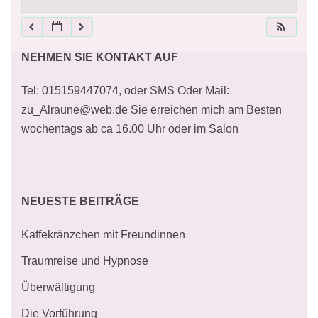
21:00
NEHMEN SIE KONTAKT AUF
22:00
Tel: 015159447074, oder SMS Oder Mail:
23:00
zu_Alraune@web.de Sie erreichen mich am Besten
wochentags ab ca 16.00 Uhr oder im Salon
NEUESTE BEITRÄGE
Kaffekränzchen mit Freundinnen
Traumreise und Hypnose
Überwältigung
Die Vorführung