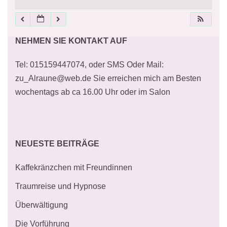
21:00
NEHMEN SIE KONTAKT AUF
22:00
Tel: 015159447074, oder SMS Oder Mail:
23:00
zu_Alraune@web.de Sie erreichen mich am Besten
wochentags ab ca 16.00 Uhr oder im Salon
NEUESTE BEITRÄGE
Kaffekränzchen mit Freundinnen
Traumreise und Hypnose
Überwältigung
Die Vorführung