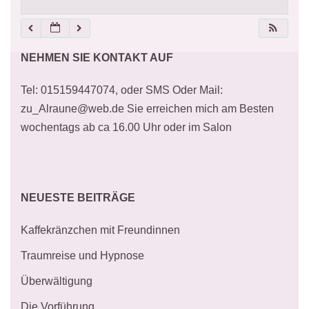
21:00
NEHMEN SIE KONTAKT AUF
22:00
Tel: 015159447074, oder SMS Oder Mail:
23:00
zu_Alraune@web.de Sie erreichen mich am Besten
wochentags ab ca 16.00 Uhr oder im Salon
NEUESTE BEITRÄGE
Kaffekränzchen mit Freundinnen
Traumreise und Hypnose
Überwältigung
Die Vorführung