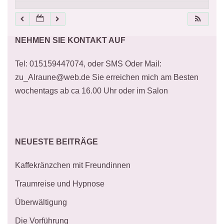
21:00
NEHMEN SIE KONTAKT AUF
22:00
Tel: 015159447074, oder SMS Oder Mail:
23:00
zu_Alraune@web.de Sie erreichen mich am Besten
wochentags ab ca 16.00 Uhr oder im Salon
NEUESTE BEITRÄGE
Kaffekränzchen mit Freundinnen
Traumreise und Hypnose
Überwältigung
Die Vorführung