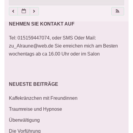
21:00
NEHMEN SIE KONTAKT AUF
22:00
Tel: 015159447074, oder SMS Oder Mail:
23:00
zu_Alraune@web.de Sie erreichen mich am Besten
wochentags ab ca 16.00 Uhr oder im Salon
NEUESTE BEITRÄGE
Kaffekränzchen mit Freundinnen
Traumreise und Hypnose
Überwältigung
Die Vorführung