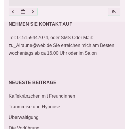
21:00
NEHMEN SIE KONTAKT AUF
22:00
Tel: 015159447074, oder SMS Oder Mail:
23:00
zu_Alraune@web.de Sie erreichen mich am Besten
wochentags ab ca 16.00 Uhr oder im Salon
NEUESTE BEITRÄGE
Kaffekränzchen mit Freundinnen
Traumreise und Hypnose
Überwältigung
Die Vorführung