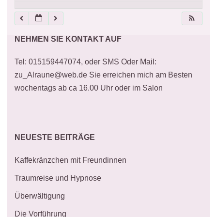
21:00
NEHMEN SIE KONTAKT AUF
22:00
Tel: 015159447074, oder SMS Oder Mail:
23:00
zu_Alraune@web.de Sie erreichen mich am Besten
wochentags ab ca 16.00 Uhr oder im Salon
NEUESTE BEITRÄGE
Kaffekränzchen mit Freundinnen
Traumreise und Hypnose
Überwältigung
Die Vorführung