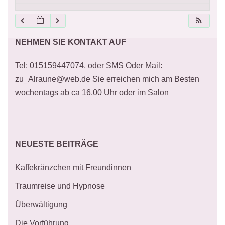
21:00
NEHMEN SIE KONTAKT AUF
22:00
Tel: 015159447074, oder SMS Oder Mail:
23:00
zu_Alraune@web.de Sie erreichen mich am Besten
wochentags ab ca 16.00 Uhr oder im Salon
NEUESTE BEITRÄGE
Kaffekränzchen mit Freundinnen
Traumreise und Hypnose
Überwältigung
Die Vorführung