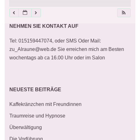
21:00
NEHMEN SIE KONTAKT AUF
22:00
Tel: 015159447074, oder SMS Oder Mail:
23:00
zu_Alraune@web.de Sie erreichen mich am Besten
wochentags ab ca 16.00 Uhr oder im Salon
NEUESTE BEITRÄGE
Kaffekränzchen mit Freundinnen
Traumreise und Hypnose
Überwältigung
Die Vorführung