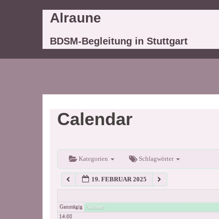
Springe
7:00
Alraune
zum
Inhalt
BDSM-Begleitung in Stuttgart
8:00
9:00
10:00
Calendar
11:00
12:00
Kategorien
Schlagwörter
19. FEBRUAR 2025
13:00
Alraune
Ganztägig
14:00