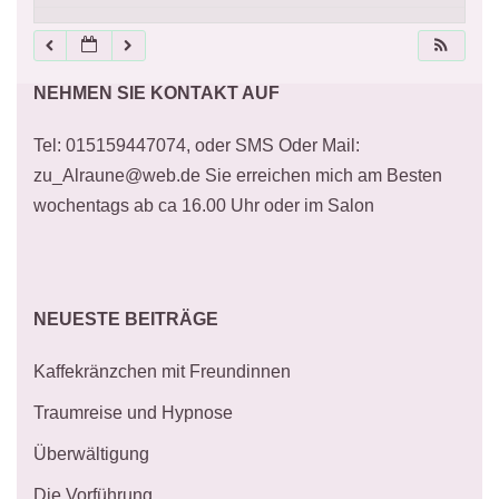
21:00
NEHMEN SIE KONTAKT AUF
22:00
Tel: 015159447074, oder SMS Oder Mail:
23:00
zu_Alraune@web.de Sie erreichen mich am Besten
wochentags ab ca 16.00 Uhr oder im Salon
NEUESTE BEITRÄGE
Kaffekränzchen mit Freundinnen
Traumreise und Hypnose
Überwältigung
Die Vorführung