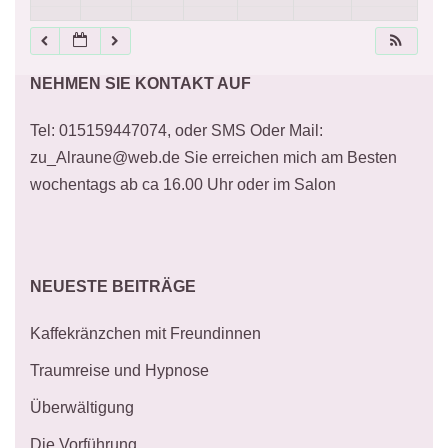
21:00
NEHMEN SIE KONTAKT AUF
22:00
Tel: 015159447074, oder SMS Oder Mail:
23:00
zu_Alraune@web.de Sie erreichen mich am Besten
wochentags ab ca 16.00 Uhr oder im Salon
NEUESTE BEITRÄGE
Kaffekränzchen mit Freundinnen
Traumreise und Hypnose
Überwältigung
Die Vorführung