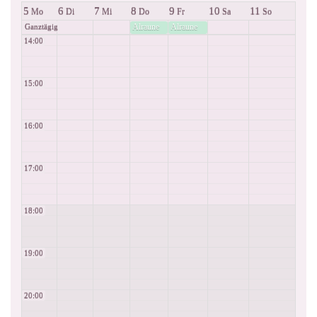
5
6
7
8
9
10
11
Mo
Di
Mi
Do
Fr
Sa
So
Alraune
Alraune
Ganztägig
14:00
15:00
16:00
17:00
18:00
19:00
20:00