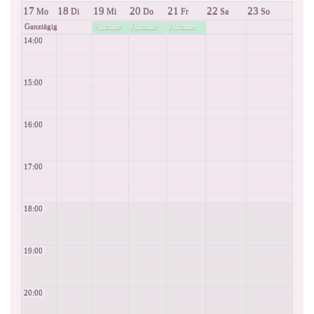
17
18
19
20
21
22
23
Mo
Di
Mi
Do
Fr
Sa
So
Alraune
Alraune
Alraune
Ganztägig
14:00
15:00
16:00
17:00
18:00
19:00
20:00