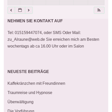
21:00
NEHMEN SIE KONTAKT AUF
22:00
Tel: 015159447074, oder SMS Oder Mail:
23:00
zu_Alraune@web.de Sie erreichen mich am Besten
wochentags ab ca 16.00 Uhr oder im Salon
NEUESTE BEITRÄGE
Kaffekränzchen mit Freundinnen
Traumreise und Hypnose
Überwältigung
Die Vorführung