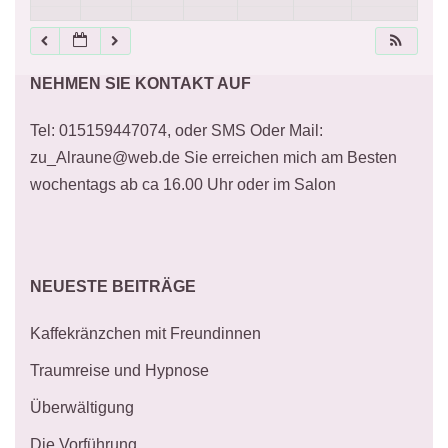
21:00
NEHMEN SIE KONTAKT AUF
22:00
Tel: 015159447074, oder SMS Oder Mail:
23:00
zu_Alraune@web.de Sie erreichen mich am Besten
wochentags ab ca 16.00 Uhr oder im Salon
NEUESTE BEITRÄGE
Kaffekränzchen mit Freundinnen
Traumreise und Hypnose
Überwältigung
Die Vorführung