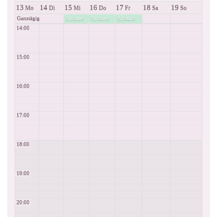
13
14
15
16
17
18
19
Mo
Di
Mi
Do
Fr
Sa
So
Alraune
Alraune
Alraune
Ganztägig
14:00
15:00
16:00
17:00
18:00
19:00
20:00