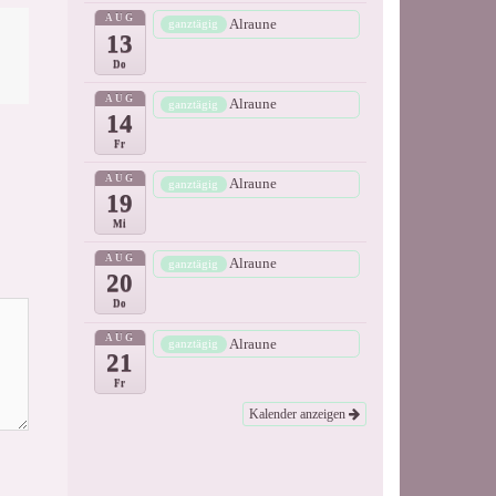
AUG
Alraune
ganztägig
13
Do
AUG
Alraune
ganztägig
14
Fr
AUG
Alraune
ganztägig
19
Mi
AUG
Alraune
ganztägig
20
Do
AUG
Alraune
ganztägig
21
Fr
Kalender anzeigen