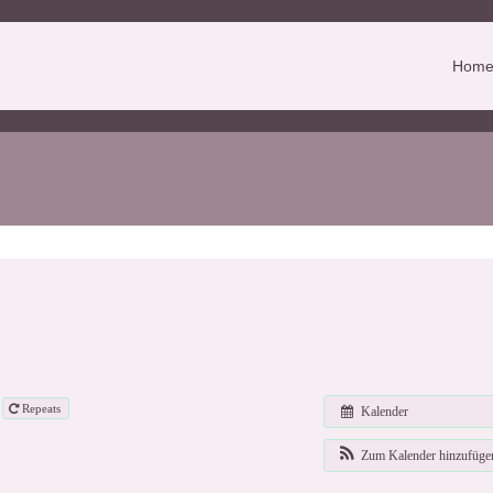
Hom
Repeats
Kalender
Zum Kalender hinzufüg