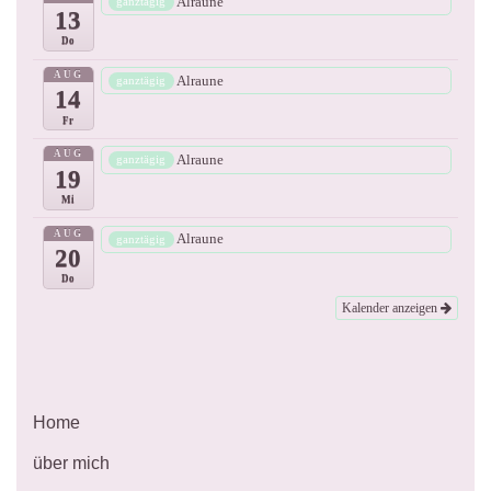
Alraune
ganztägig
13
Do
AUG
Alraune
ganztägig
14
Fr
AUG
Alraune
ganztägig
19
Mi
AUG
Alraune
ganztägig
20
Do
Kalender anzeigen
Home
über mich