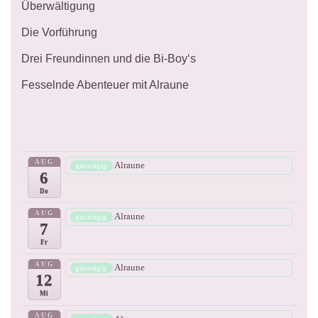
Überwältigung
Die Vorführung
Drei Freundinnen und die Bi-Boy‘s
Fesselnde Abenteuer mit Alraune
AUG
Alraune
ganztägig
6
Do
AUG
Alraune
ganztägig
7
Fr
AUG
Alraune
ganztägig
12
Mi
AUG