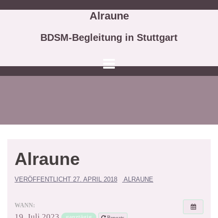
Springe
Alraune
zum
Inhalt
BDSM-Begleitung in Stuttgart
Alraune
VERÖFFENTLICHT
27. APRIL 2018
ALRAUNE
WANN:
19. Juli 2023
ganztägig
Repeats