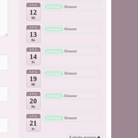
AUG
Alraune
ganztägig
12
Mi
AUG
Alraune
ganztägig
13
Do
AUG
Alraune
ganztägig
14
Fr
AUG
Alraune
ganztägig
19
Mi
AUG
Alraune
ganztägig
20
Do
AUG
Alraune
ganztägig
21
Fr
Kalender anzeigen