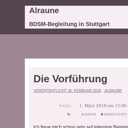
Springe
Alraune
zum
Inhalt
BDSM-Begleitung in Stuttgart
Die Vorführung
VERÖFFENTLICHT
26. FEBRUAR 2018
ALRAUNE
1. März 2018 um 15:00 
WANN:
ALRAUNE
BDSM-EVENTS
Ich freue mich schon sehr auf intensive Bege