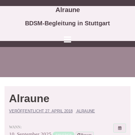
Springe
Alraune
zum
Inhalt
BDSM-Begleitung in Stuttgart
Alraune
VERÖFFENTLICHT
27. APRIL 2018
ALRAUNE
WANN:
10. September 2025
ganztägig
Repeats