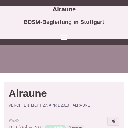
Springe
Alraune
zum
Inhalt
BDSM-Begleitung in Stuttgart
Alraune
VERÖFFENTLICHT
27. APRIL 2018
ALRAUNE
WANN:
18. Oktober 2024
ganztägig
Repeats