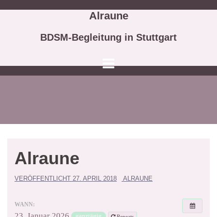
Springe
Alraune
zum
Inhalt
BDSM-Begleitung in Stuttgart
Alraune
VERÖFFENTLICHT
27. APRIL 2018
ALRAUNE
WANN:
23. Januar 2026
ganztägig
Repeats