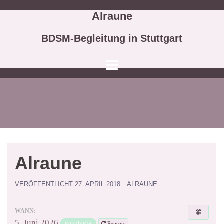
Springe
Alraune
zum
Inhalt
BDSM-Begleitung in Stuttgart
Alraune
VERÖFFENTLICHT
27. APRIL 2018
ALRAUNE
WANN:
5. Juni 2026
ganztägig
Repeats